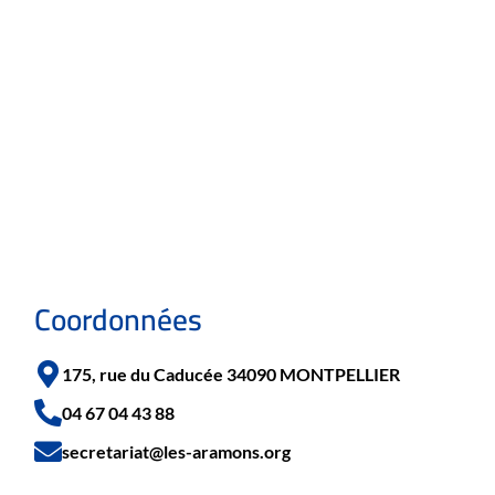
Coordonnées
175, rue du Caducée 34090 MONTPELLIER
04 67 04 43 88
secretariat@les-aramons.org