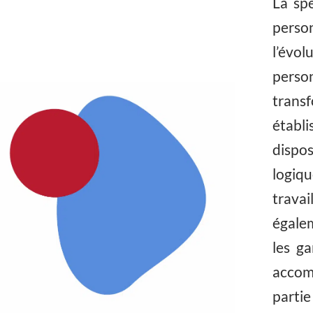
La spé
perso
l’évo
person
trans
établ
dispo
logiqu
trava
égalem
les g
accom
partie