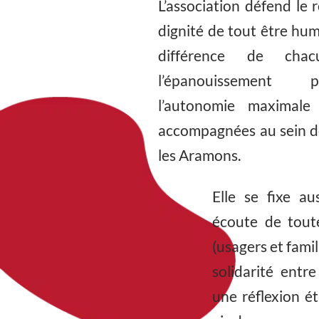
L’association défend le r
dignité de tout être huma
différence de chac
l’épanouissement 
l’autonomie maximale
accompagnées au sein de
les Aramons.
Elle se fixe au
écoute de toute
(usagers et famill
solidarité entr
une réflexion é