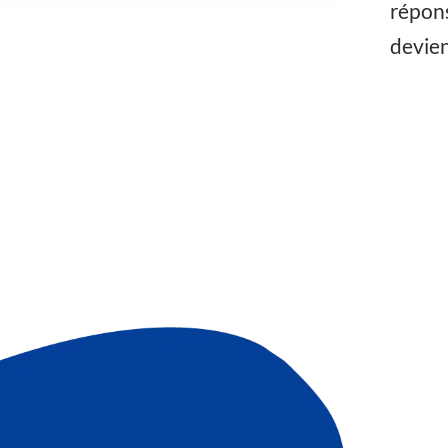
répons
devien