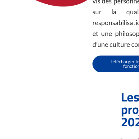
vis des personne
sur la qual
responsabilisat
et une philosop
d’une culture c
Télécharger l
foncti
Les
pro
202