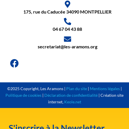
175, rue du Caducée 34090 MONTPELLIER
04 67 04 43 88
secretariat@les-aramons.org
©2025 Copyright, Les Aramons |
Plan du site
|
Mentions légales
|
Politique de cookies
|
Déclaration de confidentialité
| Création site
internet,
Keole.net
S'inscrire à la Newsletter