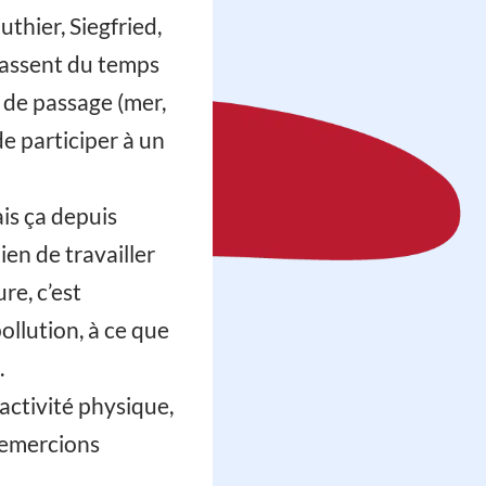
thier, Siegfried,
passent du temps
x de passage (mer,
 de participer à un
is ça depuis
ien de travailler
e, c’est
ollution, à ce que
.
ctivité physique,
remercions